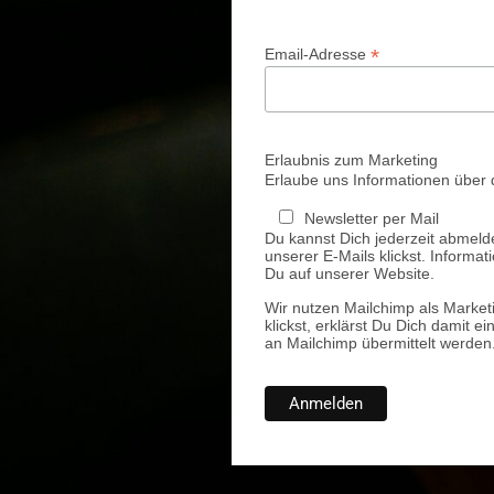
*
Email-Adresse
Erlaubnis zum Marketing
Erlaube uns Informationen über 
Newsletter per Mail
Du kannst Dich jederzeit abmeld
unserer E-Mails klickst. Informa
Du auf unserer Website.
Wir nutzen Mailchimp als Market
klickst, erklärst Du Dich damit 
an Mailchimp übermittelt werden