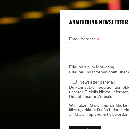
ANMELDUNG NEWSLETTER
*
Email-Adresse
Erlaubnis zum Marketing
Erlaube uns Informationen über 
Newsletter per Mail
Du kannst Dich jederzeit abmeld
unserer E-Mails klickst. Informa
Du auf unserer Website.
Wir nutzen Mailchimp als Market
klickst, erklärst Du Dich damit 
an Mailchimp übermittelt werden