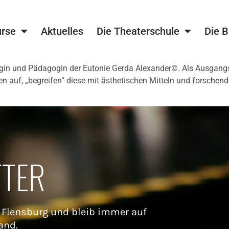
urse
Aktuelles
Die Theaterschule
Die 
gogin und Pädagogin der Eutonie Gerda Alexander©. Als Ausgangs
 auf, „begreifen“ diese mit ästhetischen Mitteln und forschendem
TTER
 Flensburg und bleib immer auf
and.